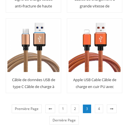
anti-fracture de haute
grande vitesse de
qualité Matériau en
chargeur androïde de
nylon tressé Câble de
câble micro d'USB pour
chargeur de jeu USB
Samsung
rapide
Câble de données USB de
Apple USB Cable Câble de
type C Câble de charge à
charge en cuir PU avec
charge rapide, haute
charge rapide et transfert
durabilité
de données
Première Page
1
2
3
4
Dernière Page