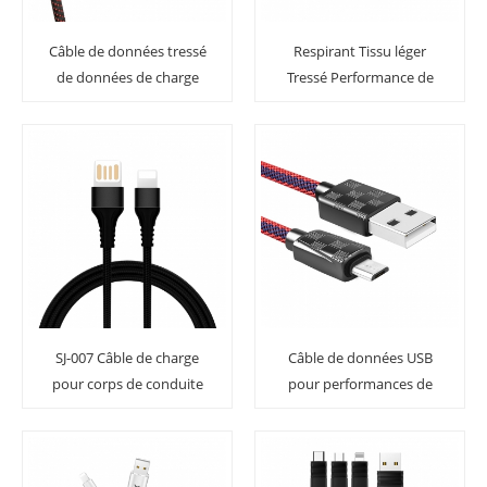
Câble de données tressé
Respirant Tissu léger
de données de charge
Tressé Performance de
rapide de respiration de
charge rapide Câble de
lumière intelligente de
données USB durable
respiration de LED de
charge
SJ-007 Câble de charge
Câble de données USB
pour corps de conduite
pour performances de
flexible à insertion
charge rapide longue
double face avec
durée avec tresse
chargeur rapide
intelligente Fairview