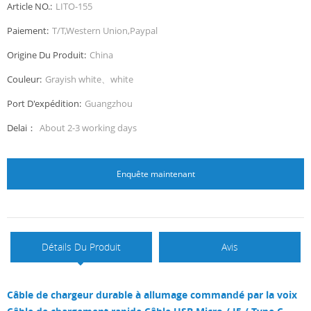
Article NO.:
LITO-155
Paiement:
T/T,Western Union,Paypal
Origine Du Produit:
China
Couleur:
Grayish white、white
Port D'expédition:
Guangzhou
Delai：
About 2-3 working days
Enquête maintenant
Détails Du Produit
Avis
Câble de chargeur durable à allumage commandé par la voix