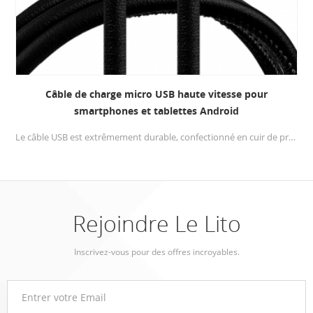
Câble de charge micro USB haute vitesse pour
smartphones et tablettes Android
Le câble USB est extrêmement durable, confectionné en cuir de première qualité pour Câble micro usb plus souple et plus souple, et beaucoup plus durable que les câbles USB normaux.
Rejoindre Le Lito
Inscrivez-vous pour des offres incroyables.