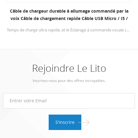
Câble de chargeur durable à allumage commandé par la
voix Câble de chargement rapide Câble USB Micro / I5 /
Type C
Temps de charge ultra rapide, et le Éclairage à commande vocale conception, profiter de la synchronisation des données & amp; charger n'importe où et n'importe quand. Durable alliage d'aluminium tête, résistance à l'oxydation et à la corrosion, insertions et retraits multiples, durable.
Rejoindre Le Lito
Inscrivez-vous pour des offres incroyables.