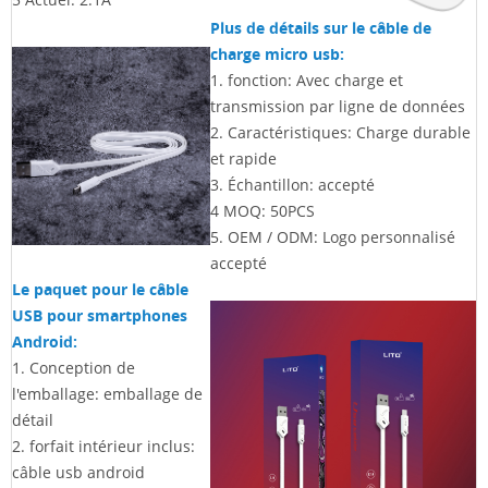
Plus de détails sur le câble de
charge micro usb:
1. fonction:
Avec charge et
transmission par ligne de données
2. Caractéristiques:
Charge durable
et rapide
3. Échantillon: accepté
4
MOQ: 50PCS
5. OEM / ODM: Logo personnalisé
accepté
Le paquet pour le câble
USB pour smartphones
Android:
1. Conception de
l'emballage: emballage de
détail
2. forfait intérieur inclus:
câble usb android