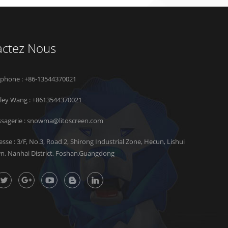
actez Nous
éphone : +86-13544370021
rley Wang :
+8613544370021
sagerie :
snowma@litoscreen.com
esse : 3/F, No.3, Road 2, Shirong Industrial Zone, Hecun, Lishui
n, Nanhai District, Foshan,Guangdong