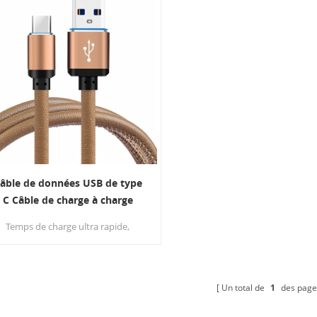
âble de données USB de type
C Câble de charge à charge
rapide, haute durabilité
Temps de charge ultra rapide,
accords suffisamment longs et
parfaits, profitant de la
ynchronisation et de l’affichage des
données. chargez n’importe où et
Un total de
1
des page
importe quand et n’avez pas à vous
soucier de transporter vos câbles