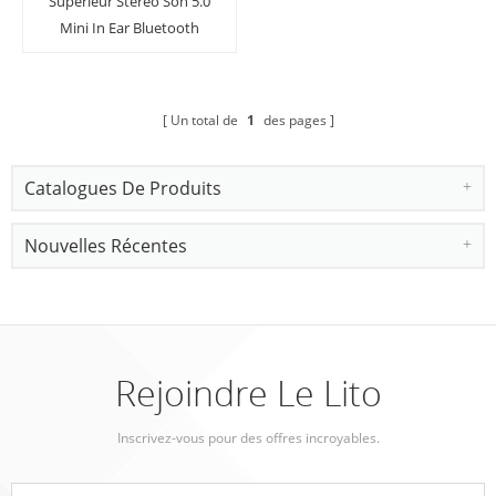
Supérieur Stéréo Son 5.0
Mini In Ear Bluetooth
Écouteurs Sport
Ecouteurs Casque
Un total de
1
des pages
Catalogues De Produits
Nouvelles Récentes
Rejoindre Le Lito
Inscrivez-vous pour des offres incroyables.