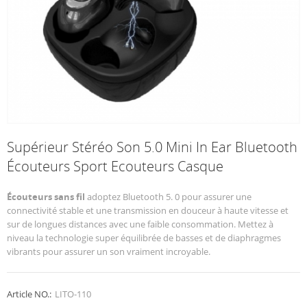
Supérieur Stéréo Son 5.0 Mini In Ear Bluetooth
Écouteurs Sport Ecouteurs Casque
Écouteurs sans fil
adoptez Bluetooth 5. 0 pour assurer une
connectivité stable et une transmission en douceur à haute vitesse et
sur de longues distances avec une faible consommation. Mettez à
niveau la technologie super équilibrée de basses et de diaphragmes
vibrants pour assurer un son vraiment incroyable.
Article NO.:
LITO-110