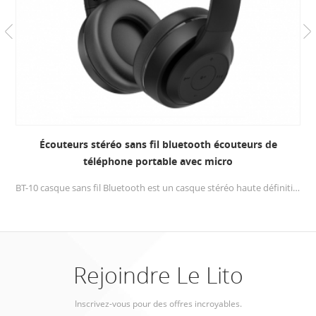
Écouteurs stéréo sans fil bluetooth écouteurs de
téléphone portable avec micro
BT-10 casque sans fil Bluetooth est un casque stéréo haute définition, un logiciel spécialement développé et une technologie de son HD qui vise à diffuser la musique de vos appareils à un tout autre niveau.
Rejoindre Le Lito
Inscrivez-vous pour des offres incroyables.