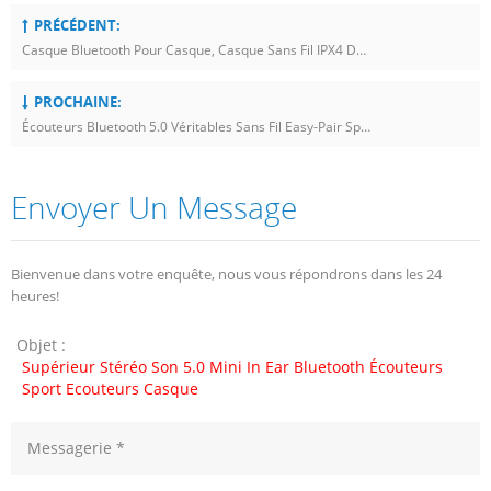
PRÉCÉDENT:
Casque Bluetooth Pour Casque, Casque Sans Fil IPX4 De Sport V4.2 Imperméable Pour Courir / Faire De La Gym Avec Micro
PROCHAINE:
Écouteurs Bluetooth 5.0 Véritables Sans Fil Easy-Pair Sports Mini Casques D'écoute Bluetooth Résistants À La Sueur
Envoyer Un Message
Bienvenue dans votre enquête, nous vous répondrons dans les 24
heures!
Objet :
Supérieur Stéréo Son 5.0 Mini In Ear Bluetooth Écouteurs
Sport Ecouteurs Casque