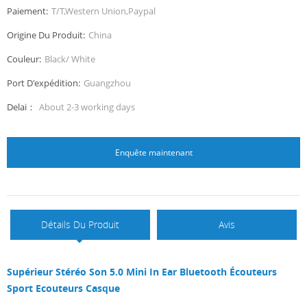
Paiement:
T/T,Western Union,Paypal
Origine Du Produit:
China
Couleur:
Black/ White
Port D'expédition:
Guangzhou
Delai：
About 2-3 working days
Enquête maintenant
Détails Du Produit
Avis
Supérieur Stéréo Son 5.0 Mini In Ear Bluetooth Écouteurs
Sport Ecouteurs Casque