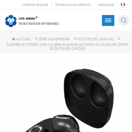
CITATION REQUISE
ÉCHANTILLONS GRATUITS
CATALOGUE
>
>
>
ACCUEIL
SÉRIE HEADPHONE
ÉCOUTEURS SANS-FIL
SUPÉRIEUR STÉRÉO SON 5.0 MINI IN EAR BLUETOOTH ÉCOUTEURS SPORT
ECOUTEURS CASQUE