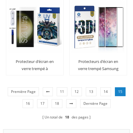
Protecteur d'écran en
Protecteurs d'écran en
verre trempé à
verre trempé Samsung
couverture complète
Note 10/10 Pro à
LITO E + colle liquide UV
couverture intégrale et à
pour Samsung Galaxy
dureté élevée
Première Page
11
12
13
14
15
S23 Ultra
16
17
18
Dernière Page
Un total de
18
des pages