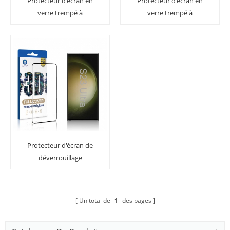
Protecteur d'écran en
Protecteur d'écran en
verre trempé à
verre trempé à
couverture complète
couverture complète
LITO E + colle liquide UV
LITO E + Side Glue pour
pour Samsung Galaxy
Samsung Galaxy S23
S23 Ultra
Ultra
Protecteur d'écran de
déverrouillage
d'empreintes digitales
Lito 3D Full Glue pour
Samsung Galaxy S23
Un total de
1
des pages
Ultra