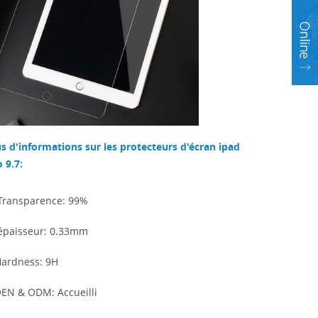
us d'informations sur les protecteurs d'écran ipad
 9.7:
 Transparence: 99%
 épaisseur: 0.33mm
Hardness: 9H
OEN & ODM: Accueilli