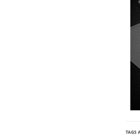
(Hall 3 et 6) Numéro
de stand : 6U20
TAGS A