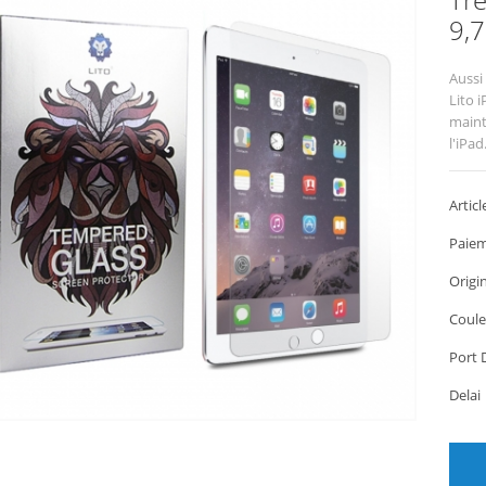
9,7
Aussi
Lito 
mainti
l'iPad
Articl
Paiem
Origi
Coule
Port 
Dela