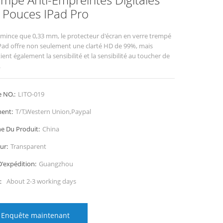
 Pouces IPad Pro
 mince que 0,33 mm, le protecteur d'écran en verre trempé
iPad offre non seulement une clarté HD de 99%, mais
ent également la sensibilité et la sensibilité au toucher de
.
e NO.:
LITO-019
ent:
T/T,Western Union,Paypal
ne Du Produit:
China
ur:
Transparent
D'expédition:
Guangzhou
i：
About 2-3 working days
Enquête maintenant