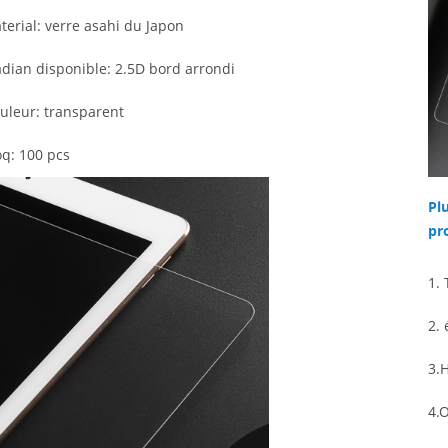
terial: verre asahi du Japon
adian disponible: 2.5D bord arrondi
ouleur: transparent
q: 100 pcs
Pl
pro
1.
2.
3.
4.