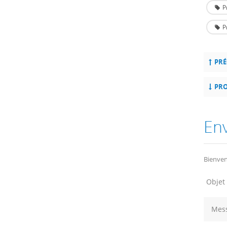
P
P
PRÉ
PRO
En
Bienven
Objet