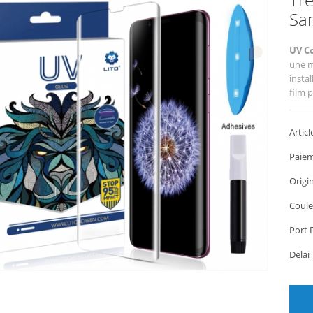
Sa
UV Co
une m
instal
film 
Articl
Paiem
Origi
Coule
Port 
Dela