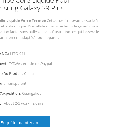
msung Galaxy S9 Plus
lle Liquide Verre Trempé
Cet adhésif innovant associé à
éthode unique d’installation par voie humide garantit une
lation facile, sans bulles et sans frustration, ce qui laissera le
parfaitement adapté à tout appareil.
e NO.:
LITO-041
ent:
T/T,Western Union,Paypal
ne Du Produit:
China
ur:
Transparent
D'expédition:
Guangzhou
i：
About 2-3 working days
Enquête maintenant