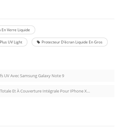
 En Verre Liquide
Plus UV Light
Protecteur D'écran Liquide En Gros
sifs UV Avec Samsung Galaxy Note 9
D + Dustproof Protecteur D'écran En Verre Trempé À Couverture Totale Et À Couverture Intégrale Pour IPhone X / XS / 11 Pro