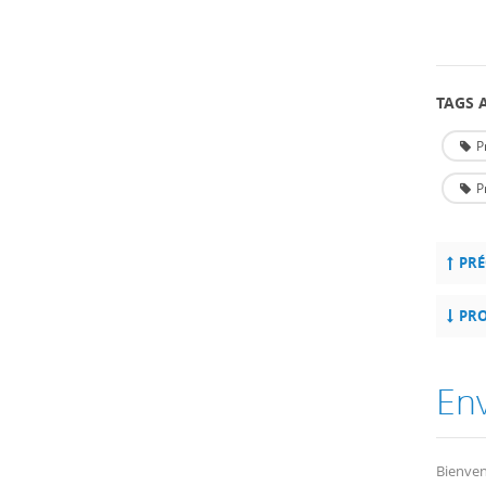
TAGS A
P
P
PRÉ
PRO
En
Bienven