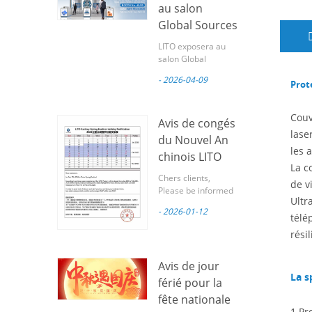
au salon
Global Sources
Mobile
LITO exposera au
Electronics
salon Global
Sources Mobile
Show 2026 à
- 2026-04-09
Electronics Show
Prot
Hong Kong.
2026 à Hong Kong.
Chers partenaires,
Couv
LITO vous invite
Avis de congés
lase
sincèrement à nous
du Nouvel An
rendre visite au
les 
chinois LITO
Salon mondial de
La c
l'électronique
2026
Chers clients,
de v
mobile Sources ,
Please be informed
l'un des principaux
Ultr
that February 17,
salons mondiaux
- 2026-01-12
2026 marks the
télé
des accessoires
Chinese Spring
résil
pour téléphones
Festival. Based on
mobiles. Guangzhou
our production and
Lito Technology Co.,
Avis de jour
logistics experience
Ltd., une fabricant
La s
from previous
férié pour la
professionnel
years, LITO Factory
d'accessoires
fête nationale
will observe the
mobiles , participera
1.Pr