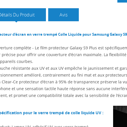
Détails Du Produit
Avis
ecteur d'écran en verre trempé Colle Liquide pour Samsung Galaxy S9
erture complète - Le film protecteur Galaxy S9 Plus est spécifique
r précise pour offrir une couverture d'écran maximale. La flexibili
appareils courbes.
ouche résistante aux UV et aux UV empêche le jaunissement et garan
isionnement amélioré, contrairement au fini mat et aux protecteurs 
a Clear-Ce protecteur d'écran à 95% de transparence préserve la vue
phone et une sensation tactile haute réponse sans aucune interfér
ient, et promet une compatibilité totale avec la sensibilité de l'écran
pécification pour le verre trempé de colle liquide UV
:
oduct: Lampe UV, adhésif UV avec verre trempé