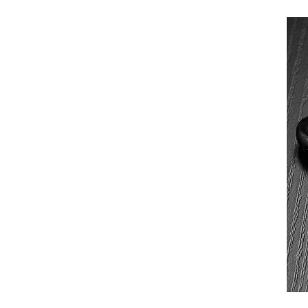
(Hall 3 et 6) Numéro
de stand : 6U20