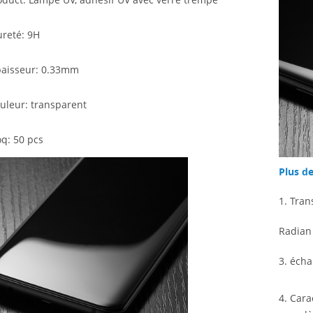
ureté: 9H
paisseur: 0.33mm
ouleur: transparent
q: 50 pcs
Plus de
1. Tra
Radian 
3. écha
4. Cara