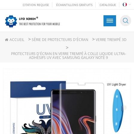
CITATION REQUISE
ÉCHANTILLONS GRATUITS
CATALOGUE
>
>
ACCUEIL
SÉRIE DE PROTECTEURS D'ÉCRAN
VERRE TREMPÉ 3D
>
PROTECTEURS D'ÉCRAN EN VERRE TREMPÉ À COLLE LIQUIDE ULTRA-
ADHÉSIFS UV AVEC SAMSUNG GALAXY NOTE 9