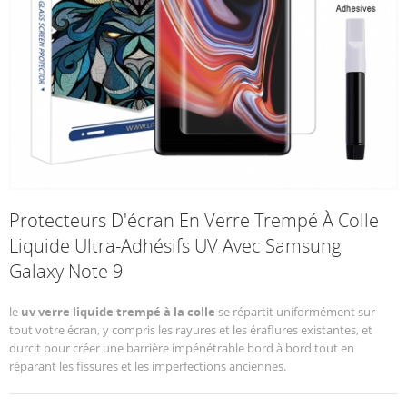
Protecteurs D'écran En Verre Trempé À Colle
Liquide Ultra-Adhésifs UV Avec Samsung
Galaxy Note 9
le
uv verre liquide trempé à la colle
se répartit uniformément sur
tout votre écran, y compris les rayures et les éraflures existantes, et
durcit pour créer une barrière impénétrable bord à bord tout en
réparant les fissures et les imperfections anciennes.