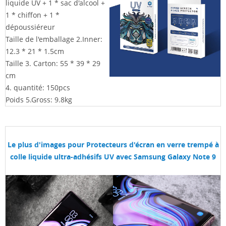
liquide UV + 1 * sac d'alcool +
1 * chiffon + 1 *
dépoussiéreur
Taille de l'emballage 2.Inner:
12.3 * 21 * 1.5cm
Taille 3. Carton: 55 * 39 * 29
cm
4. quantité: 150pcs
Poids 5.Gross: 9.8kg
Le plus d'images pour
Protecteurs d'écran en verre trempé à
colle liquide ultra-adhésifs UV avec Samsung Galaxy Note 9