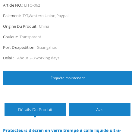
Article NO.:
LITO-062
Paiement:
T/T,Western Union,Paypal
Origine Du Produit:
China
Couleur:
Transparent
Port D'expédition:
Guangzhou
Delai：
About 2-3 working days
Enquête maintenant
Détails Du Produit
Avis
Protecteurs d'écran en verre trempé à colle liquide ultra-