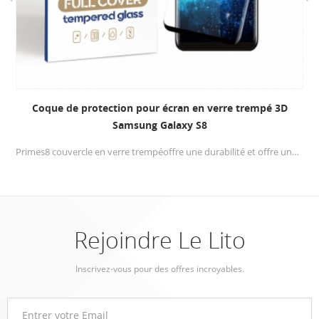
Coque de protection pour écran en verre trempé 3D
Samsung Galaxy S8
Primes8 couvercle en verre trempéoffre une durabilité et offre une protection anti-rayures sans précédent.Le verre avec de la colle complète apportera le meilleur contact pour votre téléphone portable.
Rejoindre Le Lito
Inscrivez-vous pour des offres incroyables.