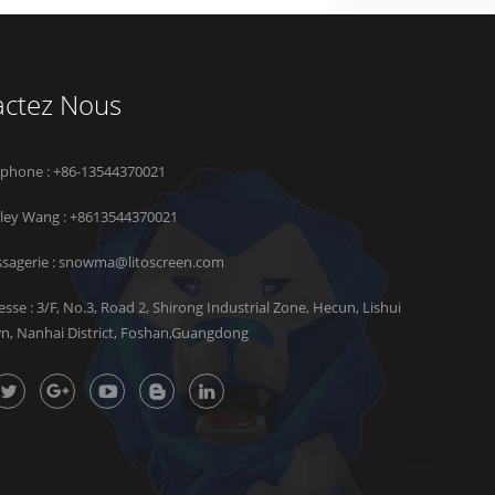
actez Nous
éphone : +86-13544370021
rley Wang :
+8613544370021
sagerie :
snowma@litoscreen.com
esse : 3/F, No.3, Road 2, Shirong Industrial Zone, Hecun, Lishui
n, Nanhai District, Foshan,Guangdong