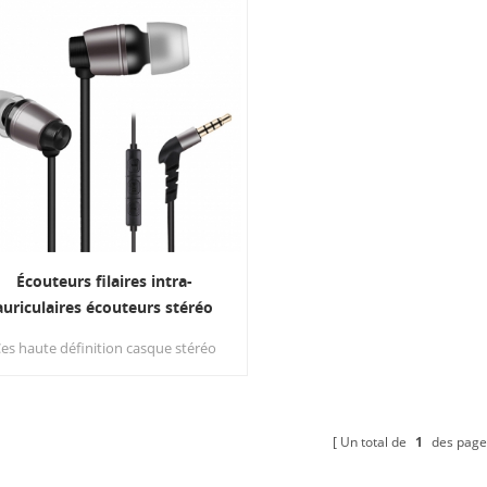
Écouteurs filaires intra-
auriculaires écouteurs stéréo
téléphone mobile avec
es haute définition casque stéréo
microphone
fournir le son et l'ampli du son
ualité de sortie produisant un son
ute fidélité naturel incroyable avec
des basses profondes, offrant une
Un total de
1
des page
bonne qualité sonore pour la
sique et les appels téléphoniques.