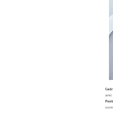
Cadr
avec 
Posit
ouver