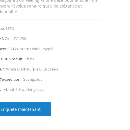
 MagSafe Skin Feeling Phone Case pour iPhone - un
soire révolutionnaire qui allie élégance et
ionnalité.
ue:
LITO
e NO.:
LITO-256
ent:
T/T,Western Union,Paypal
ne Du Produit:
China
ur:
White Black Purple Blue Green
D'expédition:
Guangzhou
i：
About 2-3 working days
Enquête maintenant