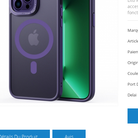
Lito
acces
fonct
Marq
Articl
Paiem
Origi
Coule
Port 
Dela
Détails Du Produit
Avis