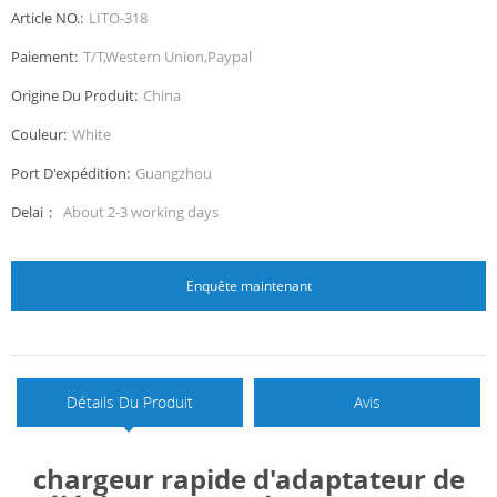
Article NO.:
LITO-318
Paiement:
T/T,Western Union,Paypal
Origine Du Produit:
China
Couleur:
White
Port D'expédition:
Guangzhou
Delai：
About 2-3 working days
Enquête maintenant
Détails Du Produit
Avis
chargeur rapide d'adaptateur de