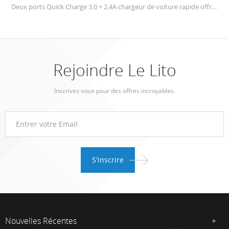
100V - 240V, LITO Chargeur mural USB chargera rapidement et efficacement, détectera automatiquement vos appareils pour fournir une vitesse de charge optimale, et offrira une vitesse de charge rapide à votre téléphone cellulaire pour gagner plus de temps.
Rejoindre Le Lito
Inscrivez-vous pour des offres incroyables.
Nouvelles Récentes