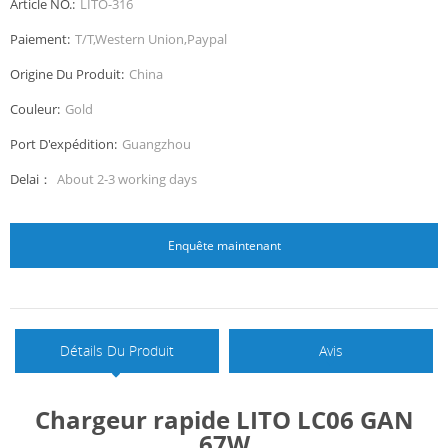
Article NO.:
LITO-316
Paiement:
T/T,Western Union,Paypal
Origine Du Produit:
China
Couleur:
Gold
Port D'expédition:
Guangzhou
Delai：
About 2-3 working days
Enquête maintenant
Détails Du Produit
Avis
Chargeur rapide LITO LC06 GAN
67W