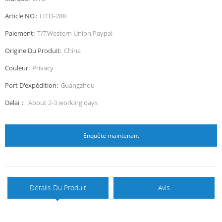
Article NO.:
LITO-288
Paiement:
T/T,Western Union,Paypal
Origine Du Produit:
China
Couleur:
Privacy
Port D'expédition:
Guangzhou
Delai：
About 2-3 working days
Enquête maintenant
Détails Du Produit
Avis