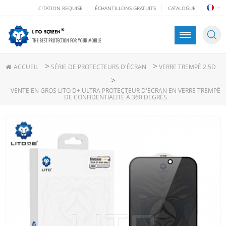
CITATION REQUISE
ÉCHANTILLONS GRATUITS
CATALOGUE
>
>
ACCUEIL
SÉRIE DE PROTECTEURS D'ÉCRAN
VERRE TREMPÉ 2.5D
>
VENTE EN GROS LITO D+ ULTRA PROTECTEUR D'ÉCRAN EN VERRE TREMPÉ
DE CONFIDENTIALITÉ À 360 DEGRÉS