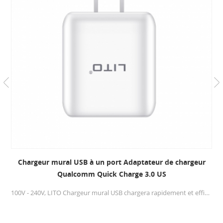
Chargeur mural USB à un port Adaptateur de chargeur
Qualcomm Quick Charge 3.0 US
100V - 240V, LITO Chargeur mural USB chargera rapidement et efficacement, détectera automatiquement vos appareils pour fournir une vitesse de charge optimale, et offrira une vitesse de charge rapide à votre téléphone cellulaire pour gagner plus de temps.