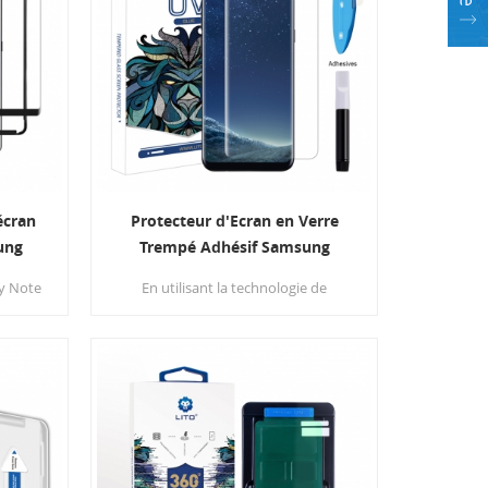
écran
Protecteur d'Ecran en Verre
ung
Trempé Adhésif Samsung
cateur
Galaxy S8 UV Light Liquid
y Note
En utilisant la technologie de
vant à
dispersion liquide, le verre liquide se
ersion
répartit uniformément sur tout votre
sant
écran et durcit pour créer une
outil
barrière impénétrable bord à bord
taller.
tout en réparant les anciennes
fissures et imperfections.