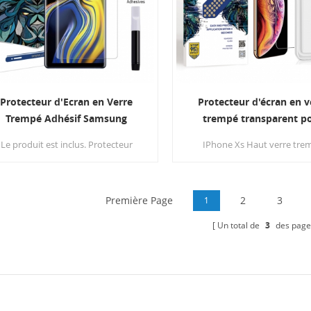
Protecteur d'Ecran en Verre
Protecteur d'écran en v
Trempé Adhésif Samsung
trempé transparent p
Galaxy Note 8 Full UV
iPhone XS avec installa
Le produit est inclus. Protecteur
IPhone Xs Haut verre tre
facile
'écran en verre trempé, colle UV et
transparent protecteur d'écr
lumière liquide.
cadre de montage pour facili
processus de demande.Super 
Première Page
pour nous d'installer le verre
2
3
1
Un total de
3
des page