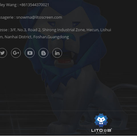
rley Wang :
+8613544370021
sagerie :
snowma@litoscreen.com
esse : 3/F, No.3, Road 2, Shirong Industrial Zone, Hecun, Lishui
n, Nanhai District, Foshan,Guangdong