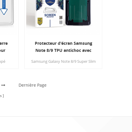
erre
Protecteur d'écran Samsung
our
Note 8/9 TPU antichoc avec
tion
applicateur
mpé
Samsung Galaxy Note 8/9 Super Slim
an avec
protecteur d'écran transparent à
ter le
l'avant et à l'arrière pour nous
facile
protéger tout le téléphone contre les
 trempé.
Dernière Page
égratignures.Avec un applicateur
facile à utiliser pour nous aider à
s
installer le protecteur d'écran
facilement.