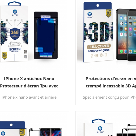
IPhone X antichoc Nano
Protections d'écran en 
Protecteur d'écran Tpu avec
trempé incassable 3D A
outil d'application
iPhone 6 / 6s Plus
IPhone x nano avant et arrière
Spécialement conçu pour iPh
screen shiled protecto r est
iPhone 6 Smartphone.Coupez
seulement un film extensible en
téléphone bord à bord, don
silicone TPU de 0,18 mm, avec un
votre téléphone la meille
ustement invisible et une sensation
protection et un nouveau vi
tactile élevée.