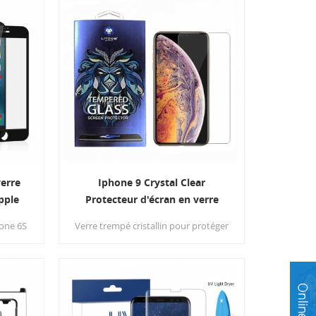
verre
Iphone 9 Crystal Clear
pple
Protecteur d'écran en verre
trempé pour téléphone
one 6S
Verre trempé cristallin pour protéger
portable
 votre
votre iPhone 9 (dureté: 9H), 0,33 mm,
nez à
bords arrondis 2,5D avec verre
ure
transparent haute définition qui
sage.
garantit une résolution maximale
pour l'affichage RETINA.