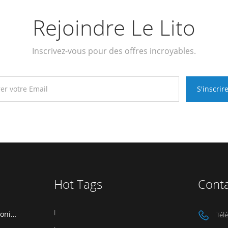
Rejoindre Le Lito
Inscrivez-vous pour des offres incroyables.
Hot Tags
Cont
l
LITO exposera au salon Global Sources Mobile Electronics Show 2026 à Hong Kong.
Tél