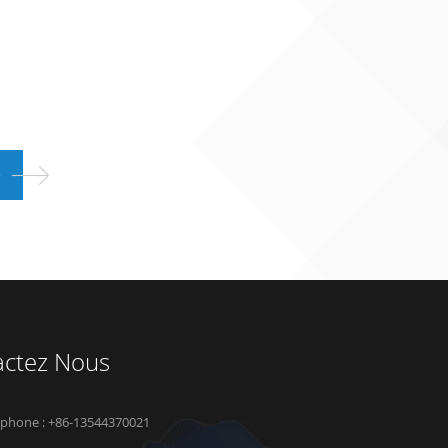
actez Nous
éphone : +86-13544370021