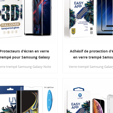
Protecteurs d'écran en verre
Adhésif de protection d'
trempé pour Samsung Galaxy
en verre trempé Sams
Note 8 Case Friendly
Galaxy Note 8 avec appli
erre trempé Samsung Galaxy Note
Verre trempé Samsung Galax
8 Cette couverture en plein écran
8est un adhésif intégral inno
ec la technologie 3D avancée offre
couverture complète, une v
ne expérience de fonctionnement
améliorée, un adhésif puis
fluide.
automatiquement, et avec l’
d’installation, plus facile à ins