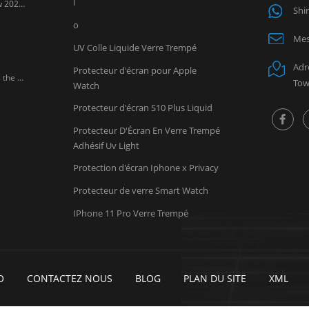
l
LITO exposera au salon Global Sources Mobile Electronics Show 2026 à Hong Kong. Chers partenaires, LITO vous invite sincèrement à nous rendre visite au Salon mondial de l'électronique mobile Sources , l'un des principaux salons mondiaux des accessoires pour téléphones mobiles. Guangzhou Lito Technology Co., Ltd., une fabricant professionnel d'accessoires mobiles , participera au prochain salon Global Sources Mobile Electronics Show, qui se tiendra du Du 18 au 21 avril , 2026 à AsiaWorld-Expo à Hong Kong. Lors de ce salon, LITO présentera ses dernières innovations en matière de protections d'écran en verre trempé, de protections d'objectifs d'appareil photo et d'accessoires de charge pour mobiles. Fournisseur de confiance de protections d'écran et fabricant d'accessoires pour mobiles, LITO continue de proposer des produits de haute qualité destinés aux distributeurs, grossistes et détaillants du monde entier. Les visiteurs sont invités à découvrir les derniers développements de produits LITO sur le stand 6U20 (Hall 3 et 6) et à explorer de nouvelles opportunités de coopération sur le marché des accessoires mobiles. Dates : 18-21 avril 2026 Lieu : AsiaWorld-Expo (Hall 3 et 6) Numéro de stand : 6U20
Shi
o
Mes
UV Colle Liquide Verre Trempé
Adr
Protecteur d'écran pour Apple
Chers clients, Please be informed that February 17, 2026 marks the Chinese Spring Festival. Based on our production and logistics experience from previous years, LITO Factory will observe the Spring Festival holiday during the following period: Factory Holiday: January 20 – February 28, 2026 Sales Team Holiday: February 11 – February 24, 2026 During this time, factory operations will be suspended, and production capacity as well as shipment schedules will be affected due to limited labor availability. To ensure your orders can be produced and shipped on time, we kindly recommend that all customers confirm and arrange their orders as early as possible , preferably within January 2026 . Our sales team will do their best to assist you before and after the holiday period. We sincerely appreciate your understanding and support. If you have any questions or need assistance with order planning, please feel free to contact us. Thank you for your continued trust in LITO. LITO Team
Tow
Watch
Protecteur d'écran S10 Plus Liquid
Protecteur D'Écran En Verre Trempé
Adhésif Uv Light
Protection d'écran Iphone x Privacy
Protecteur de verre Smart Watch
IPhone 11 Pro Verre Trempé
O
CONTACTEZ NOUS
BLOG
PLAN DU SITE
XML