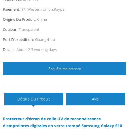
Paiement:
T/T,Western Union,Paypal
Origine Du Produit:
China
Couleur:
Transparent
Port D'expédition:
Guangzhou
Delai：
About 2-3 working days
Enquête maintenant
Détails Du Produit
Avis
Protecteur d'écran de colle UV de reconnaissance
d'empreintes digitales en verre trempé Samsung Galaxy S10