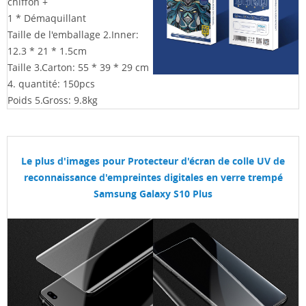
chiffon +
1 * Démaquillant
Taille de l'emballage 2.Inner:
12.3 * 21 * 1.5cm
Taille 3.Carton: 55 * 39 * 29
cm
4. quantité: 150pcs
Poids 5.Gross: 9.8kg
Le plus d'images pour
Protecteur d'écran de colle UV de
reconnaissance d'empreintes digitales en verre trempé
Samsung Galaxy S10 Plus