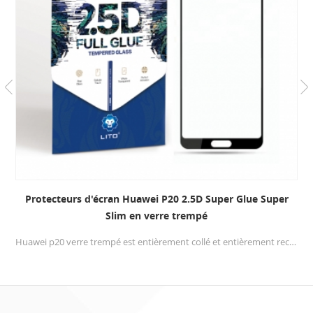
Protecteurs d'écran Huawei P20 2.5D Super Glue Super
Slim en verre trempé
Huawei p20 verre trempé est entièrement collé et entièrement recouvert avec un design de surface 2.5D, le protecteur d'écran en verre trempé 9H empêche l'écran de se briser, les rayures au couteau, les clés et les substances quotidiennes.