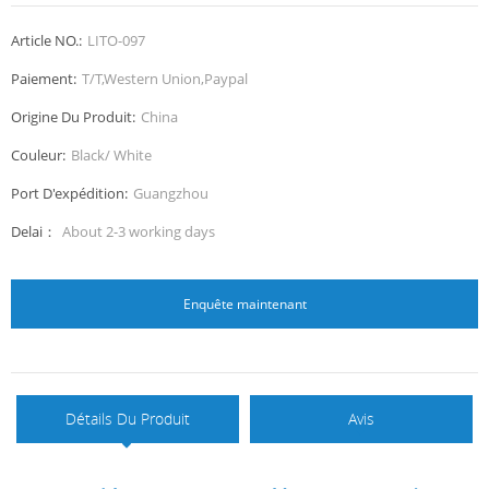
Article NO.:
LITO-097
Paiement:
T/T,Western Union,Paypal
Origine Du Produit:
China
Couleur:
Black/ White
Port D'expédition:
Guangzhou
Delai：
About 2-3 working days
Enquête maintenant
Détails Du Produit
Avis