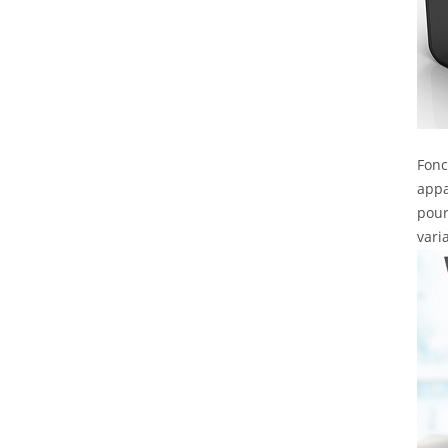
Fonc
appa
pour
vari