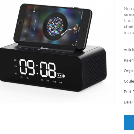
Notre
sonor
haut-
chaîn
incr
vous 
Articl
Paiem
Origi
Coule
Port 
Dela