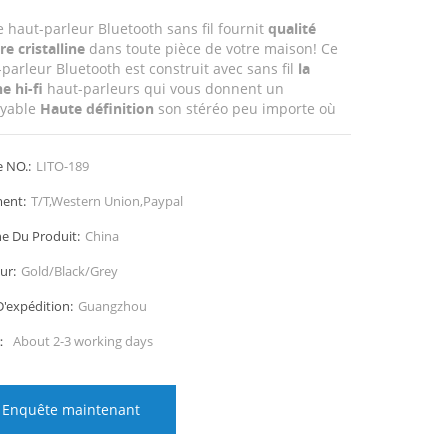
 haut-parleur Bluetooth sans fil fournit
qualité
e cristalline
dans toute pièce de votre maison! Ce
parleur Bluetooth est construit avec sans fil
la
e hi-fi
haut-parleurs qui vous donnent un
oyable
Haute définition
son stéréo peu importe où
êtes!
e NO.:
LITO-189
ent:
T/T,Western Union,Paypal
ne Du Produit:
China
ur:
Gold/Black/Grey
D'expédition:
Guangzhou
i：
About 2-3 working days
Enquête maintenant