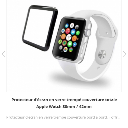
Protecteur d'écran en verre trempé couverture totale
Apple Watch 38mm / 42mm
Protecteur d'écran en verre trempé couverture bord à bord, il offre une protection maximale. Spécialement conçu pour les montres apple 38mm / 42mm série 1/2/3.