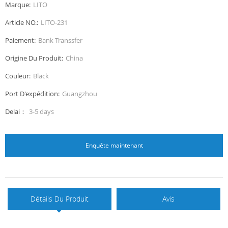
Marque:
LITO
Article NO.:
LITO-231
Paiement:
Bank Transsfer
Origine Du Produit:
China
Couleur:
Black
Port D'expédition:
Guangzhou
Delai：
3-5 days
Enquête maintenant
Détails Du Produit
Avis