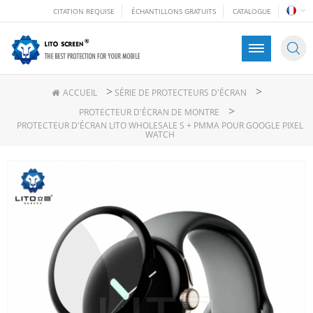
CITATION REQUISE
ÉCHANTILLONS GRATUITS
CATALOGUE
>
>
ACCUEIL
SÉRIE DE PROTECTEURS D'ÉCRAN
>
PROTECTEUR D'ÉCRAN DE MONTRE
PROTECTEUR D'ÉCRAN LITO WHOLESALE S + PMMA POUR GOOGLE PIXEL
WATCH