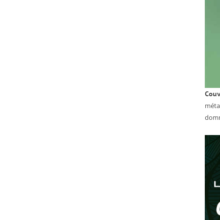
Couv
métal
domm