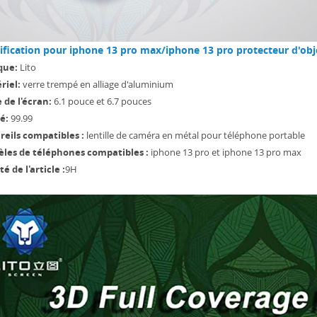
ification pour iphone 13 pro max/iphone 13 pro protecteur d'obj
que:
Lito
riel:
verre trempé en alliage d'aluminium
e de l'écran:
6.1 pouce et 6.7 pouces
é:
99.99
reils compatibles :
lentille de caméra en métal pour téléphone portable
les de téléphones compatibles :
iphone 13 pro et iphone 13 pro max
é de l'article :
9H