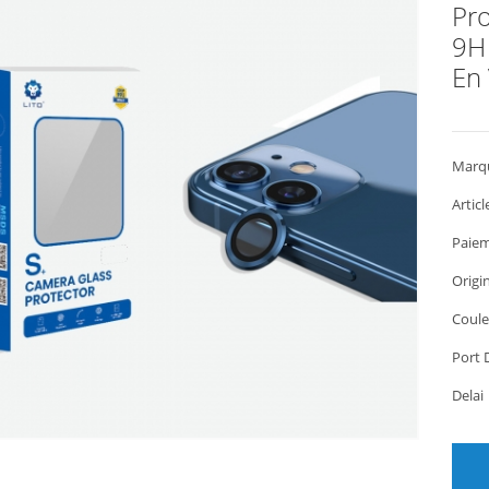
Pro
9H 
En
Marq
Articl
Paiem
Origi
Coule
Port 
Dela