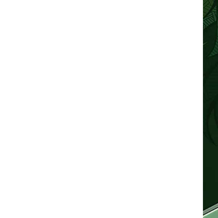
(Hall 3 et 6) Numéro
de stand : 6U20