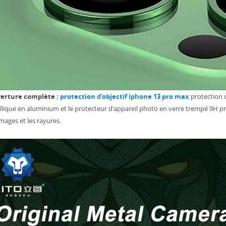
erture complète :
protection d'objectif iphone 13 pro max
protection c
lique en aluminium et le protecteur d'appareil photo en verre trempé 9H pro
ages et les rayures.