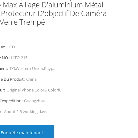
 Max Alliage D'aluminium Métal
Protecteur D'objectif De Caméra
 Verre Trempé
ue:
LITO
e NO.:
LITO-215
ent:
T/T,Western Union,Paypal
ne Du Produit:
China
ur:
Original Phone Color& Colorful
D'expédition:
Guangzhou
i：
About 2-3 working days
Enquête maintenant