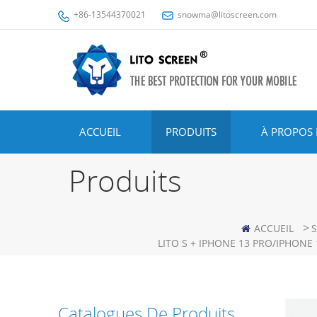
+86-13544370021
snowma@litoscreen.com
ACCUEIL
PRODUITS
À PROPOS 
Produits
>
ACCUEIL
S
LITO S + IPHONE 13 PRO/IPHONE
Catalogues De Produits