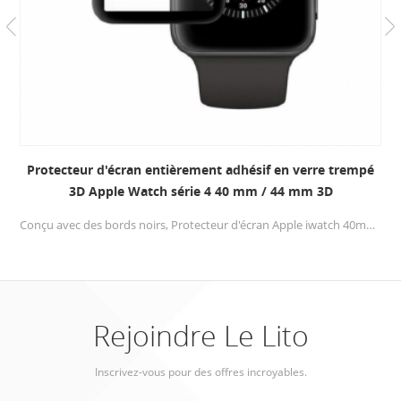
Protecteur d'écran entièrement adhésif en verre trempé
3D Apple Watch série 4 40 mm / 44 mm 3D
Conçu avec des bords noirs, Protecteur d'écran Apple iwatch 40mm / 44mm ne couvre que l’écran de 98% de la surface en raison d’une protection contre les bords blancs
Rejoindre Le Lito
Inscrivez-vous pour des offres incroyables.