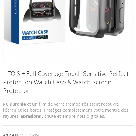
LITO S + Full Coverage Touch Sensitive Perfect
Protection Watch Case & Watch Screen
Protector
PC durable
et un film de verre trempé résistant recouvre
l'écran et les bords. Protégez complètement votre montre des
rayures,
abrasions
, chute et empreintes digitales.
Article NO.:
LITO-190