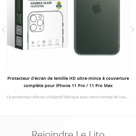
Protecteur d'écran de lentille HD ultra-mince à couverture
complète pour iPhone 11 Pro / 11 Pro Max
Ce protecteur d'écran d'objectif fabriqué avec verre trempé de haute qualité , 0.33mm très mince conception, Dureté 9H , protégez efficacement l'objectif de votre iPhone 11 pro / 11 pro max de briser .
Rejoindre Le Lito