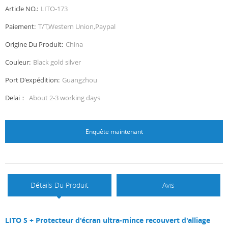
Article NO.:
LITO-173
Paiement:
T/T,Western Union,Paypal
Origine Du Produit:
China
Couleur:
Black gold silver
Port D'expédition:
Guangzhou
Delai：
About 2-3 working days
Enquête maintenant
Détails Du Produit
Avis
LITO S + Protecteur d'écran ultra-mince recouvert d'alliage