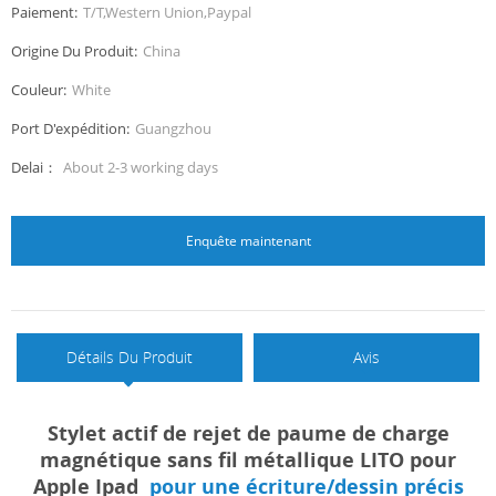
Paiement:
T/T,Western Union,Paypal
Origine Du Produit:
China
Couleur:
White
Port D'expédition:
Guangzhou
Delai：
About 2-3 working days
Enquête maintenant
Détails Du Produit
Avis
Stylet actif de rejet de paume de charge
magnétique sans fil métallique LITO pour
Apple Ipad
pour une écriture/dessin précis