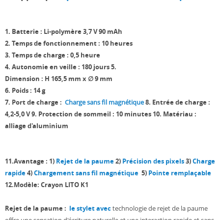
1.
Batterie
: Li-polymère 3,7 V 90 mAh
2. Temps de fonctionnement
: 10 heures
3. Temps de charge : 0,5 heure
4. Autonomie en veille : 180 jours 5.
Dimension : H 165,5 mm x ∅ 9 mm
6. Poids : 14 g
7. Port de charge :
Charge sans fil magnétique
8. Entrée de charge :
4,2-5,0 V
9. Protection de sommeil : 10 minutes
10. Matériau :
alliage d'aluminium
11.Avantage : 1)
Rejet de la paume
2)
Précision des pixels
3)
Charge
rapide
4)
Chargement sans fil magnétique
5)
Pointe remplaçable
12.Modèle: Crayon LITO K1
Rejet de la paume :
le stylet avec
technologie de rejet de la paume
offre une sensation d'écriture naturelle et une interaction rapide et sans