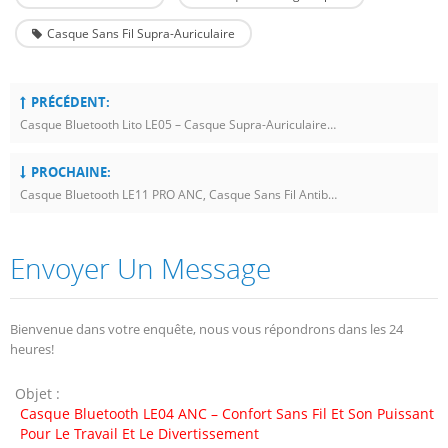
Casque Sans Fil Supra-Auriculaire
PRÉCÉDENT:
Casque Bluetooth Lito LE05 – Casque Supra-Auriculaire Sans Fil Avec Son Hi-Fi Et Double Connexion
PROCHAINE:
Casque Bluetooth LE11 PRO ANC, Casque Sans Fil Antibruit Avec Bluetooth 5.4, Audio HiFi, Longue Durée De Vie De La Batterie, OEM ODM, Vente En Gros
Envoyer Un Message
Bienvenue dans votre enquête, nous vous répondrons dans les 24
heures!
Objet :
Casque Bluetooth LE04 ANC – Confort Sans Fil Et Son Puissant
Pour Le Travail Et Le Divertissement