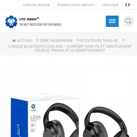
CITATION REQUISE
ÉCHANTILLONS GRATUITS
CATALOGUE
>
>
>
ACCUEIL
SÉRIE HEADPHONE
ÉCOUTEURS SANS-FIL
CASQUE BLUETOOTH LE04 ANC – CONFORT SANS FIL ET SON PUISSANT
POUR LE TRAVAIL ET LE DIVERTISSEMENT