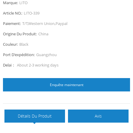
Marque:
LITO
Article NO.:
LITO-339
Paiement:
T/T,Western Union,Paypal
Origine Du Produit:
China
Couleur:
Black
Port D'expédition:
Guangzhou
Delai：
About 2-3 working days
Enquête maintenant
Détails Du Produit
Avis