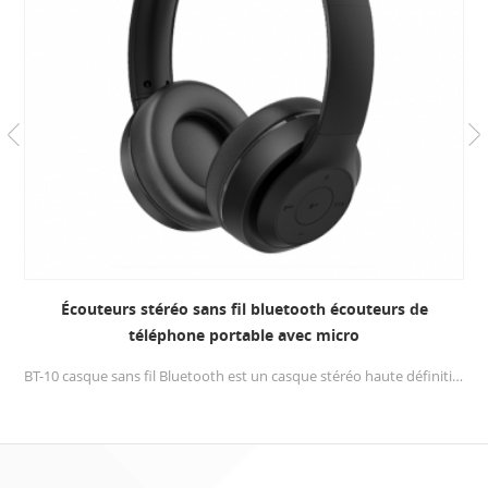
Écouteurs stéréo sans fil bluetooth écouteurs de
téléphone portable avec micro
BT-10 casque sans fil Bluetooth est un casque stéréo haute définition, un logiciel spécialement développé et une technologie de son HD qui vise à diffuser la musique de vos appareils à un tout autre niveau.