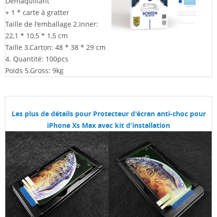
Démaquillant
+ 1 * carte à gratter
Taille de l'emballage 2.Inner:
22,1 * 10,5 * 1,5 cm
Taille 3.Carton: 48 * 38 * 29
cm
4. Quantité: 100pcs
Poids 5.Gross: 9kg
Les plus de détails pour
Protecteur d'écran anti-choc pour
iPhone Xs Max avec kit d'installation