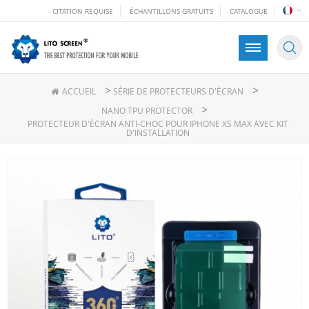
CITATION REQUISE
ÉCHANTILLONS GRATUITS
CATALOGUE
>
>
ACCUEIL
SÉRIE DE PROTECTEURS D'ÉCRAN
>
NANO TPU PROTECTOR
PROTECTEUR D'ÉCRAN ANTI-CHOC POUR IPHONE XS MAX AVEC KIT
D'INSTALLATION