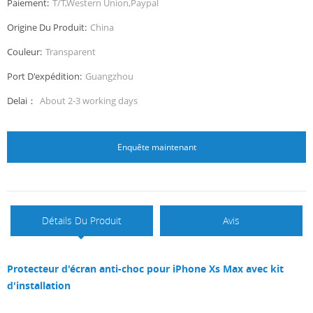
Paiement:
T/T,Western Union,Paypal
Origine Du Produit:
China
Couleur:
Transparent
Port D'expédition:
Guangzhou
Delai：
About 2-3 working days
Enquête maintenant
Détails Du Produit
Avis
Protecteur d'écran anti-choc pour iPhone Xs Max avec kit
d'installation