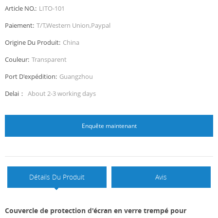
Article NO.:
LITO-101
Paiement:
T/T,Western Union,Paypal
Origine Du Produit:
China
Couleur:
Transparent
Port D'expédition:
Guangzhou
Delai：
About 2-3 working days
Enquête maintenant
Détails Du Produit
Avis
Couvercle de protection d'écran en verre trempé pour