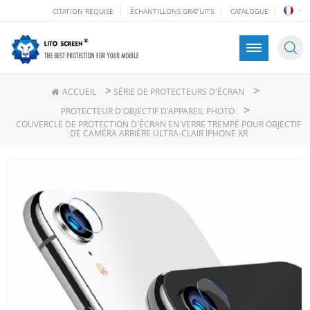
CITATION REQUISE
ÉCHANTILLONS GRATUITS
CATALOGUE
>
>
ACCUEIL
SÉRIE DE PROTECTEURS D'ÉCRAN
>
PROTECTEUR D'OBJECTIF D'APPAREIL PHOTO
COUVERCLE DE PROTECTION D'ÉCRAN EN VERRE TREMPÉ POUR OBJECTIF
DE CAMÉRA ARRIÈRE ULTRA-CLAIR IPHONE XR