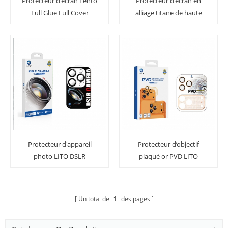
Protecteur d'écran Lento
Protecteur d'écran en
Full Glue Full Cover
alliage titane de haute
Protection haute
qualité et à couverture
définition lentille pour
totale 3D de haute
iPhone 11/11 Pro / Pro
qualité pour iPhone
Max
11Pro / Pro Max
Protecteur d'appareil
Protecteur d’objectif
photo LITO DSLR
plaqué or PVD LITO
Titanium pour iPhone
Un total de
1
des pages