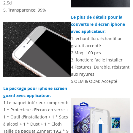
2.5d
5. Transparence: 99%
Le plus de détails pour la
couverture d'écran iphone
avec applicateur:
1. échantillon: échantillon
gratuit accepté
2.Moq: 100 pcs
3. fonction: facile installer
4.Festures: Durable, résistant
aux rayures
5.OEM & ODM: Accepté
Le package pour iphone screen
guard avec applicateur:
1.Le paquet intérieur comprend:
1 * Protecteur d'écran en verre +
1 * Outil d'installation + 1 * Sacs
à alcool + 1 * Dust + 1 * Cloth
Taille de paquet 2.Inner: 19.2 * 9