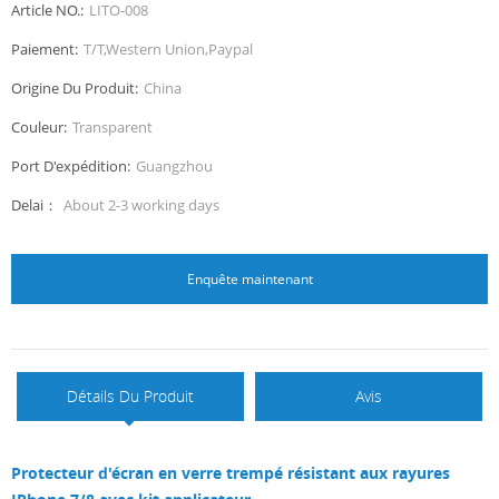
Article NO.:
LITO-008
Paiement:
T/T,Western Union,Paypal
Origine Du Produit:
China
Couleur:
Transparent
Port D'expédition:
Guangzhou
Delai：
About 2-3 working days
Enquête maintenant
Détails Du Produit
Avis
Protecteur d'écran en verre trempé résistant aux rayures