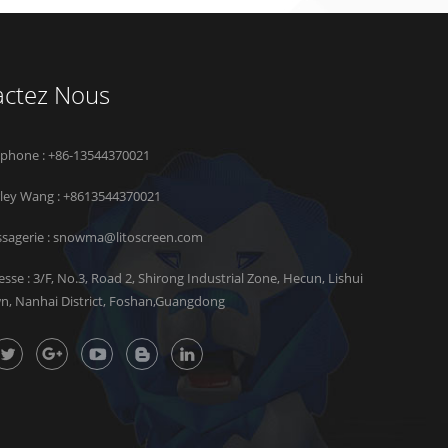
actez Nous
éphone : +86-13544370021
rley Wang :
+8613544370021
sagerie :
snowma@litoscreen.com
esse : 3/F, No.3, Road 2, Shirong Industrial Zone, Hecun, Lishui
n, Nanhai District, Foshan,Guangdong