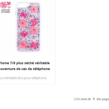
Phone 7/8 plus séché véritable
ouverture de cas de téléphone
cellulaire de pétale
Le véritable étui pour téléphone
ortable à pétales séchés est fait de
eurs séchées authentiques avec des
léments en feuille métallique, vous
et votre téléphone êtes à la mode.
Un total de
1
des page