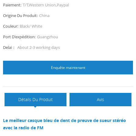
Paiement:
T/T,Western Union,Paypal
Origine Du Produit:
China
Couleur:
Black/ White
Port D'expédition:
Guangzhou
Delai：
About 2-3 working days
Enquête maintenant
Détails Du Produit
Avis
Le meilleur casque bleu de dent de preuve de sueur stéréo
avec la radio de FM