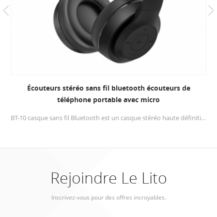
Écouteurs stéréo sans fil bluetooth écouteurs de
téléphone portable avec micro
BT-10 casque sans fil Bluetooth est un casque stéréo haute définition, un logiciel spécialement développé et une technologie de son HD qui vise à diffuser la musique de vos appareils à un tout autre niveau.
Rejoindre Le Lito
Inscrivez-vous pour des offres incroyables.