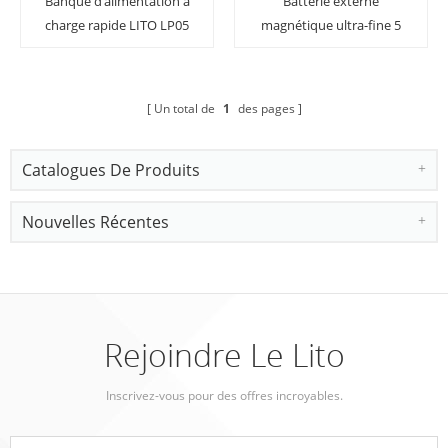
Banque d'alimentation à
Batterie externe
charge rapide LITO LP05
magnétique ultra-fine 5
22,5 W GaN
en 1 LITO LP07 15 W Qi2
Un total de
1
des pages
Catalogues De Produits
Nouvelles Récentes
Rejoindre Le Lito
Inscrivez-vous pour des offres incroyables.