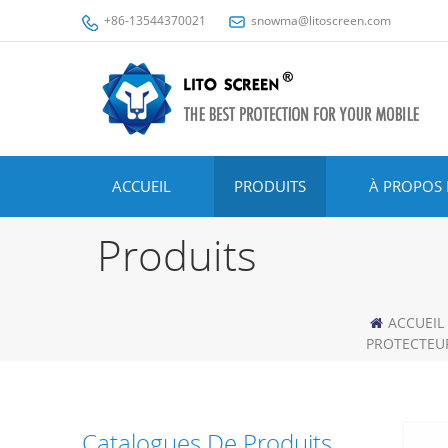
+86-13544370021
snowma@litoscreen.com
ACCUEIL
PRODUITS
À PROPOS 
Produits
ACCUEIL
PROTECTEUR
Catalogues De Produits