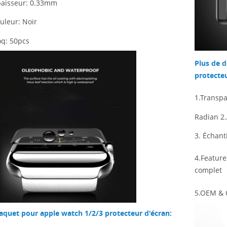
paisseur: 0.33mm
ouleur:
Noir
q: 50pcs
Plus de d
protecteu
1.Transp
Radian 2.
3. Échant
4.Feature
complet
5.OEM & 
aquet pour apple watch 1/2/3 protecteur d'écran: