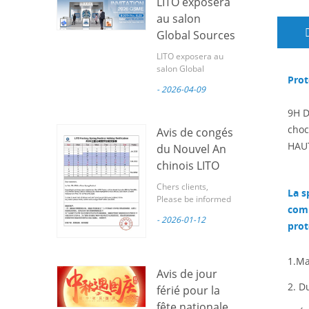
LITO exposera
au salon
Global Sources
Mobile
LITO exposera au
Electronics
salon Global
Prot
Sources Mobile
Show 2026 à
- 2026-04-09
Electronics Show
Hong Kong.
2026 à Hong Kong.
9H 
Chers partenaires,
choc
LITO vous invite
Avis de congés
sincèrement à nous
HAUT
du Nouvel An
rendre visite au
chinois LITO
Salon mondial de
l'électronique
2026
Chers clients,
La s
mobile Sources ,
Please be informed
l'un des principaux
com
that February 17,
salons mondiaux
- 2026-01-12
2026 marks the
prot
des accessoires
Chinese Spring
pour téléphones
Festival. Based on
mobiles. Guangzhou
1.Ma
our production and
Lito Technology Co.,
Avis de jour
logistics experience
Ltd., une fabricant
from previous
2. D
férié pour la
professionnel
years, LITO Factory
d'accessoires
fête nationale