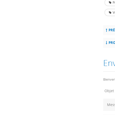
P
V
PRÉ
PRO
En
Bienven
Objet