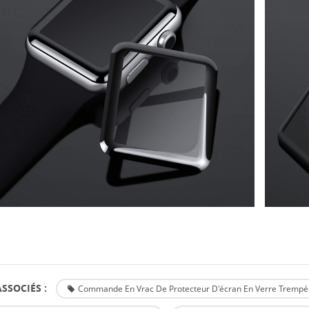
SSOCIÉS :
Commande En Vrac De Protecteur D'écran En Verre Trempé