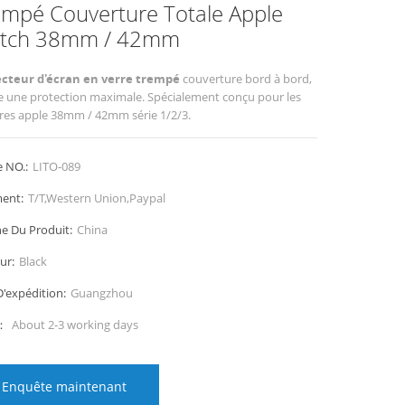
empé Couverture Totale Apple
tch 38mm / 42mm
ecteur d'écran en verre trempé
couverture bord à bord,
fre une protection maximale. Spécialement conçu pour les
es apple 38mm / 42mm série 1/2/3.
e NO.:
LITO-089
ent:
T/T,Western Union,Paypal
ne Du Produit:
China
ur:
Black
D'expédition:
Guangzhou
i：
About 2-3 working days
Enquête maintenant