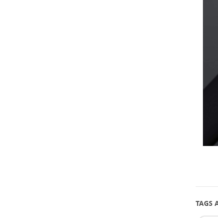
(Hall 3 et 6) Numéro
de stand : 6U20
TAGS A