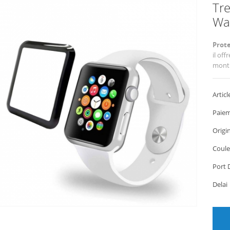
Tr
Wa
Prot
il of
montr
Articl
Paiem
Origi
Coule
Port 
Dela