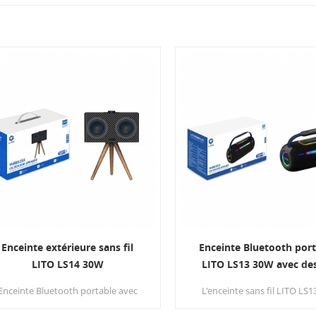
Enceinte extérieure sans fil
Enceinte Bluetooth por
LITO LS14 30W
LITO LS13 30W avec de
compact et son stér
Enceinte Bluetooth portable avec
L'enceinte sans fil LITO LS1
double haut-parleur et connexion
conçue comme une encei