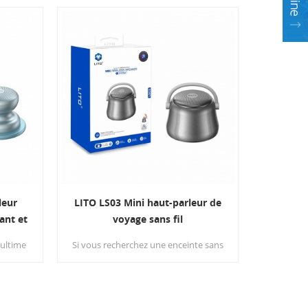
te et
puissant et un divertissement
on
polyvalent, aussi bien à l'intérieur
 en
qu'à l'extérieur.
leur
LITO LS03 Mini haut-parleur de
ant et
voyage sans fil
 ultime
Si vous recherchez une enceinte sans
r
fil combinant une qualité sonore
ble
supérieure et un design portable, la
ceinte
mini enceinte sans fil LS03 est le
gie de
choix idéal.