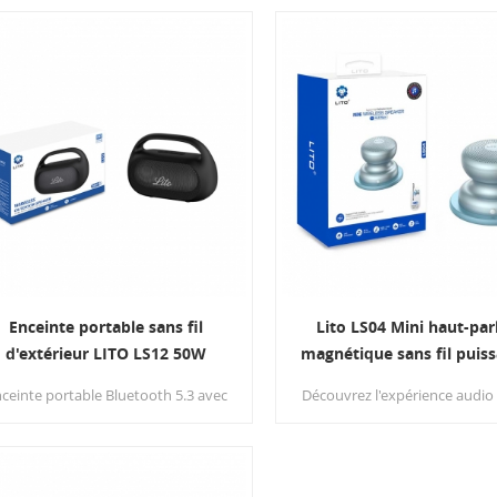
rapide BT5.3
Bluetooth portable compac
fiable pour une utilisati
quotidienne et les loisirs
extérieur.
Enceinte portable sans fil
Lito LS04 Mini haut-par
d'extérieur LITO LS12 50W
magnétique sans fil puiss
portable
ceinte portable Bluetooth 5.3 avec
Découvrez l'expérience audio
ouble haut-parleur et stéréo TWS
avec le mini haut-parleu
magnétique sans fil porta
puissant Lito LS04. Cette en
compacte allie une technolo