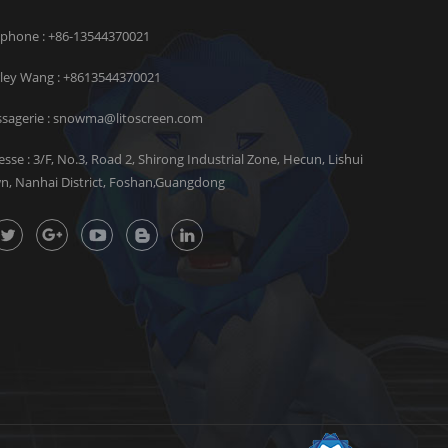
éphone : +86-13544370021
rley Wang :
+8613544370021
sagerie :
snowma@litoscreen.com
esse : 3/F, No.3, Road 2, Shirong Industrial Zone, Hecun, Lishui
n, Nanhai District, Foshan,Guangdong