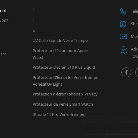
l
LITO exposera au salon Global Sources Mobile Electronics Show 2026 à Hong Kong.
Tél
l
LITO exposera au salon Global Sources Mobile Electronics Show 2026 à Hong Kong. Chers partenaires, LITO vous invite sincèrement à nous rendre visite au Salon mondial de l'électronique mobile Sources , l'un des principaux salons mondiaux des accessoires pour téléphones mobiles. Guangzhou Lito Technology Co., Ltd., une fabricant professionnel d'accessoires mobiles , participera au prochain salon Global Sources Mobile Electronics Show, qui se tiendra du Du 18 au 21 avril , 2026 à AsiaWorld-Expo à Hong Kong. Lors de ce salon, LITO présentera ses dernières innovations en matière de protections d'écran en verre trempé, de protections d'objectifs d'appareil photo et d'accessoires de charge pour mobiles. Fournisseur de confiance de protections d'écran et fabricant d'accessoires pour mobiles, LITO continue de proposer des produits de haute qualité destinés aux distributeurs, grossistes et détaillants du monde entier. Les visiteurs sont invités à découvrir les derniers développements de produits LITO sur le stand 6U20 (Hall 3 et 6) et à explorer de nouvelles opportunités de coopération sur le marché des accessoires mobiles. Dates : 18-21 avril 2026 Lieu : AsiaWorld-Expo (Hall 3 et 6) Numéro de stand : 6U20
Shi
o
Mes
UV Colle Liquide Verre Trempé
Adr
Protecteur d'écran pour Apple
Chers clients, Please be informed that February 17, 2026 marks the Chinese Spring Festival. Based on our production and logistics experience from previous years, LITO Factory will observe the Spring Festival holiday during the following period: Factory Holiday: January 20 – February 28, 2026 Sales Team Holiday: February 11 – February 24, 2026 During this time, factory operations will be suspended, and production capacity as well as shipment schedules will be affected due to limited labor availability. To ensure your orders can be produced and shipped on time, we kindly recommend that all customers confirm and arrange their orders as early as possible , preferably within January 2026 . Our sales team will do their best to assist you before and after the holiday period. We sincerely appreciate your understanding and support. If you have any questions or need assistance with order planning, please feel free to contact us. Thank you for your continued trust in LITO. LITO Team
Tow
Watch
Protecteur d'écran S10 Plus Liquid
Protecteur D'Écran En Verre Trempé
Adhésif Uv Light
Protection d'écran Iphone x Privacy
Protecteur de verre Smart Watch
IPhone 11 Pro Verre Trempé