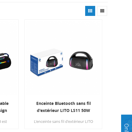
table
Enceinte Bluetooth sans fil
sign
d'extérieur LITO LS11 50W
éo
3 est
L'enceinte sans fil d'extérieur LITO
nte
LS11 est conçue pour offrir un son