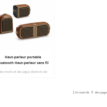
pointe à un design pratique
offrir une qualité sonore sup
où que vous alliez.
Haut-parleur portable
luetooth Haut-parleur sans fil
Crystal Clear
Des mods et des aigus distincts de
os deux haut-parleurs acoustiques
de précision fournissent un son
stéréo excellent et des basses
éliorées grâce à notre conception
Un total de
1
des page
de radiateur de basses passive
exclusif.