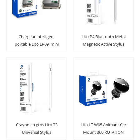
Chargeur intelligent
Lito P4 Bluetooth Metal
portable Lito LP09, mini
Magnetic Active Stylus
et fin, haute qualité,
stylet pour iPad: la
MagSafe, 3 en 1, batterie
précision rencontre la
externe 5 000 mAh, 10
portabilité
000 mAh
Crayon en gros Lito T3
Lito LT-W05 Animant Car
Universal Stylus
Mount 360 ROTATION
MAGNÉTIQUE PROPRIÉE