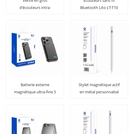
Vente en gros
Écouteurs sans fil
d'écouteurs intra-
Bluetooth Lito LT-T10
auriculaires sans fil
ANC
Bluetooth Lito LT T11
TWS
Batterie externe
Stylet magnétique actif
magnétique ultra-fine 5
en métal personnalisé
en 1 LITO LP07 15 W Qi2
LITO P6 pour iPad :
précision, puissance et
portabilité