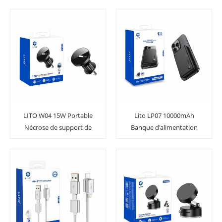
DE TÉLÉPHONE DE
TÉLÉPOSANT POUR CAR
LITO W04 15W Portable
Lito LP07 10000mAh
Nécrose de support de
Banque d'alimentation
téléphone mobile
magnétique magnétique
magnétique portable
sans fil portable portable
Chargeur de support de
avec affichage avec
téléphone mobile
affichage