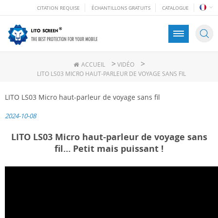
CITATION REQUISE
ÉCHANTILLONS GRATUITS
CATALOGUE
>
>
ACCUEIL
VIDÉO
LITO LS03 MICRO HAUT-PARLEUR DE VOYAGE SANS FIL
LITO LS03 Micro haut-parleur de voyage sans fil
2024-10-08
LITO LS03 Micro haut-parleur de voyage sans
fil… Petit mais puissant !